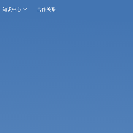
知识中心
合作关系
于我们
知识中心
解我们如何重塑全球商业
文章、白皮书、播客、新闻、网络研讨会
等
业发展
帮助中心
贸易
邀您与贸德飞共塑商业未来
我们将为你提供所需的帮助
系我们
新动态
德飞与您同在