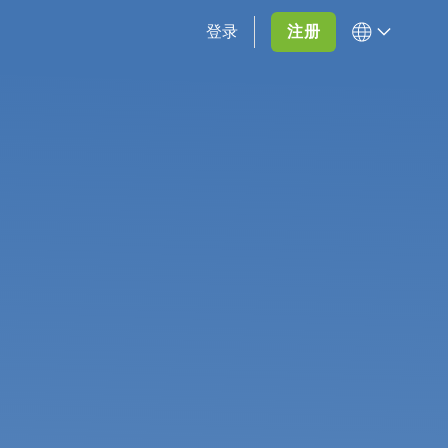
登录
注册
地区
语言
全球
简体中文
印度
美国 & 加拿大
巴基斯坦
孟加拉
阿联酋
墨西哥
中国内地
香港