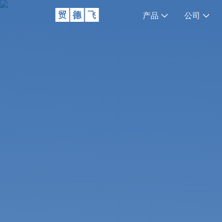
产品
公司
卖家
关
出口贸易融资
了
贸易平台
职
拓展并管理您的
诚
船运追踪
联
随时了解船运最
贸